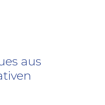
ues aus
ativen