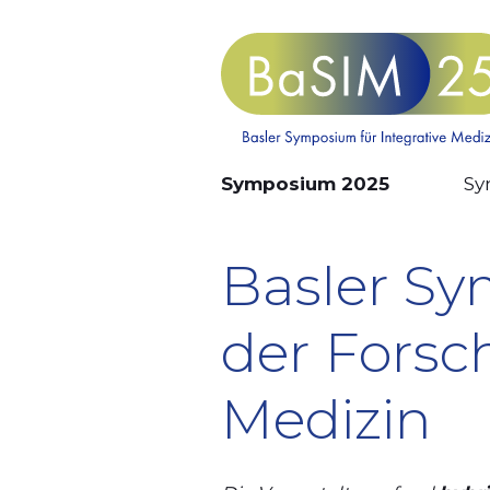
Skip
to
content
Symposium 2025
Sy
Basler Sy
der Forsc
Medizin